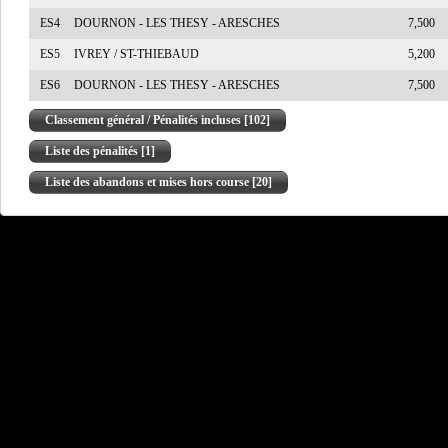
ES4
DOURNON - LES THESY - ARESCHES
7,500
ES5
IVREY / ST-THIEBAUD
5,200
ES6
DOURNON - LES THESY - ARESCHES
7,500
Classement général / Pénalités incluses [102]
Liste des pénalités [1]
Liste des abandons et mises hors course [20]