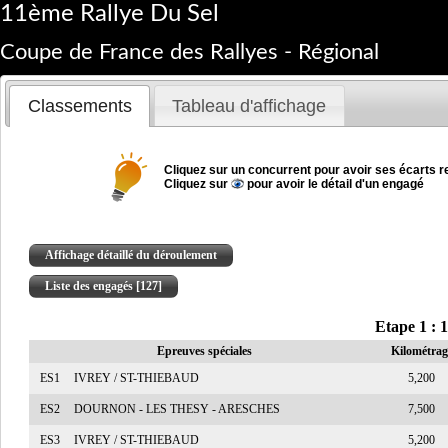
11ème Rallye Du Sel
Coupe de France des Rallyes - Régional
Classements
Tableau d'affichage
Cliquez sur un concurrent pour avoir ses écarts re
Cliquez sur
pour avoir le détail d'un engagé
Affichage détaillé du déroulement
Liste des engagés [127]
Etape 1 : 
Epreuves spéciales
Kilométrag
ES1
IVREY / ST-THIEBAUD
5,200
ES2
DOURNON - LES THESY - ARESCHES
7,500
ES3
IVREY / ST-THIEBAUD
5,200