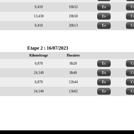
9,410
16h52
Es
C
13,430
19h50
Es
C
9,410
20h13
Es
C
Etape 2 : 16/07/2023
Kilométrage
Horaires
6,870
8h28
Es
C
24,140
8h46
Es
C
6,870
12h44
Es
C
24,140
13h02
Es
C