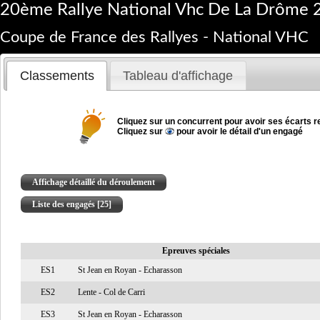
20ème Rallye National Vhc De La Drôme 
Coupe de France des Rallyes - National VHC
Classements
Tableau d'affichage
Cliquez sur un concurrent pour avoir ses écarts re
Cliquez sur
pour avoir le détail d'un engagé
Affichage détaillé du déroulement
Liste des engagés [25]
Epreuves spéciales
ES1
St Jean en Royan - Echarasson
ES2
Lente - Col de Carri
ES3
St Jean en Royan - Echarasson