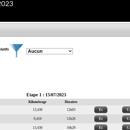
2023
latifs
Etape 1 : 15/07/2023
Kilométrage
Horaires
13,430
12h03
Es
C
9,410
12h26
Es
C
13,430
16h29
Es
C