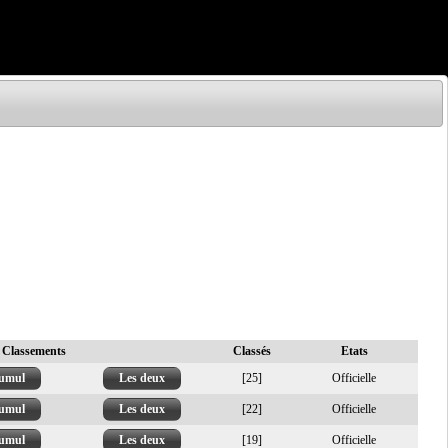
Classements
Classés
Etats
umul
Les deux
[25]
Officielle
umul
Les deux
[22]
Officielle
umul
Les deux
[19]
Officielle