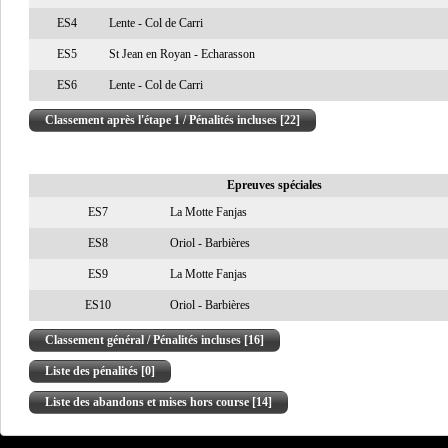
ES4
Lente - Col de Carri
ES5
St Jean en Royan - Echarasson
ES6
Lente - Col de Carri
Classement après l'étape 1 / Pénalités incluses [22]
Epreuves spéciales
ES7
La Motte Fanjas
ES8
Oriol - Barbières
ES9
La Motte Fanjas
ES10
Oriol - Barbières
Classement général / Pénalités incluses [16]
Liste des pénalités [0]
Liste des abandons et mises hors course [14]