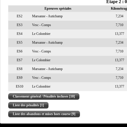
Etape 2 : 
Epreuves spéciales
Kilométrag
ES2
Marsanne - Autichamp
7,234
ES3
Vesc - Comps
7,710
ES4
Le Colombier
13,377
ES5
Marsanne - Autichamp
7,234
ES6
Vesc - Comps
7,710
ES7
Le Colombier
13,377
ES8
Marsanne - Autichamp
7,234
ES9
Vesc - Comps
7,710
ES10
Le Colombier
13,377
Classement général / Pénalités incluses [10]
Liste des pénalités [1]
Liste des abandons et mises hors course [9]