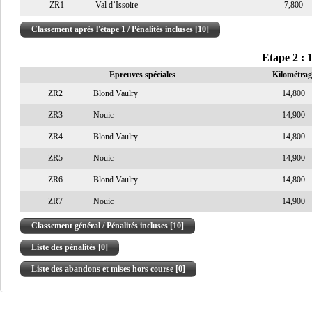
ZR1
Val d’Issoire
7,800
Classement après l'étape 1 / Pénalités incluses [10]
Etape 2 : 
Epreuves spéciales
Kilométrag
ZR2
Blond Vaulry
14,800
ZR3
Nouic
14,900
ZR4
Blond Vaulry
14,800
ZR5
Nouic
14,900
ZR6
Blond Vaulry
14,800
ZR7
Nouic
14,900
Classement général / Pénalités incluses [10]
Liste des pénalités [0]
Liste des abandons et mises hors course [0]