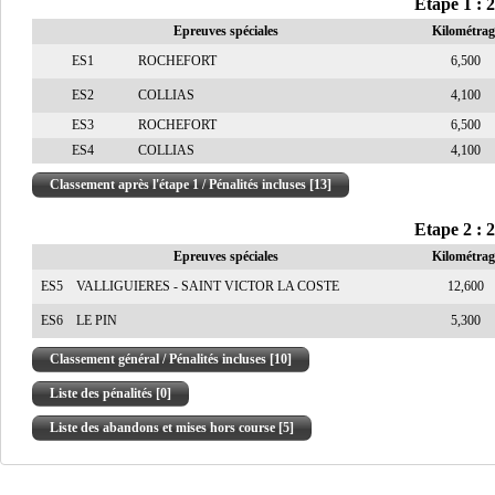
Etape 1 : 
Epreuves spéciales
Kilométrag
ES1
ROCHEFORT
6,500
ES2
COLLIAS
4,100
ES3
ROCHEFORT
6,500
ES4
COLLIAS
4,100
Classement après l'étape 1 / Pénalités incluses [13]
Etape 2 : 
Epreuves spéciales
Kilométrag
ES5
VALLIGUIERES - SAINT VICTOR LA COSTE
12,600
ES6
LE PIN
5,300
Classement général / Pénalités incluses [10]
Liste des pénalités [0]
Liste des abandons et mises hors course [5]