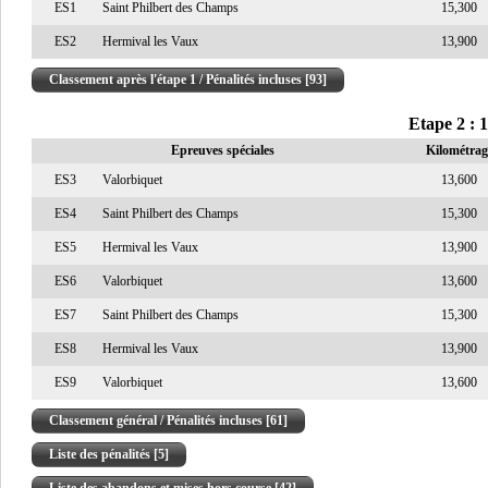
ES1
Saint Philbert des Champs
15,300
ES2
Hermival les Vaux
13,900
Classement après l'étape 1 / Pénalités incluses [93]
Etape 2 : 
Epreuves spéciales
Kilométrag
ES3
Valorbiquet
13,600
ES4
Saint Philbert des Champs
15,300
ES5
Hermival les Vaux
13,900
ES6
Valorbiquet
13,600
ES7
Saint Philbert des Champs
15,300
ES8
Hermival les Vaux
13,900
ES9
Valorbiquet
13,600
Classement général / Pénalités incluses [61]
Liste des pénalités [5]
Liste des abandons et mises hors course [42]